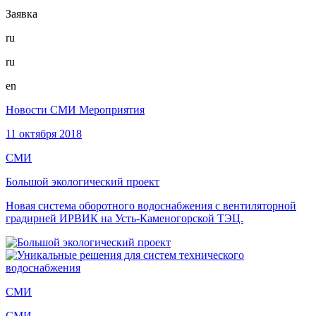
Заявка
ru
ru
en
Новости
СМИ
Мероприятия
11 октября 2018
СМИ
Большой экологический проект
Новая система оборотного водоснабжения с вентиляторной
градирней ИРВИК на Усть-Каменогорской ТЭЦ.
СМИ
СМИ