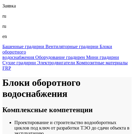
Заявка
ru
ru
en
Башенные градирни
Вентиляторные градирни
Блоки
оборотного
водоснабжения
Оборудование градирен
Мини градирни
Сухие градирни
Электродвигатели
Композитные материалы
FRP
Блоки оборотного
водоснабжения
Комплексные компетенции
Проектирование и строительство водооборотных
циклов под ключ от разработки ТЭО до сдачи объекта в
эксплуатацию.